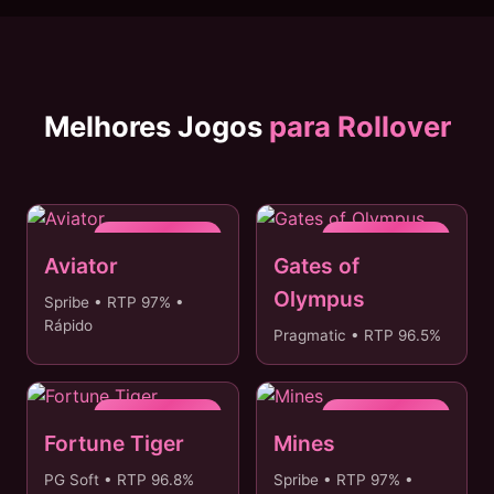
Melhores Jogos
para Rollover
100% CONTRIB.
100% CONTRIB.
Aviator
Gates of
Olympus
Spribe • RTP 97% •
Rápido
Pragmatic • RTP 96.5%
100% CONTRIB.
100% CONTRIB.
Fortune Tiger
Mines
PG Soft • RTP 96.8%
Spribe • RTP 97% •