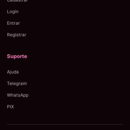
Login
Entrar
Registrar
Suporte
Ajuda
Telegram
WhatsApp
PIX