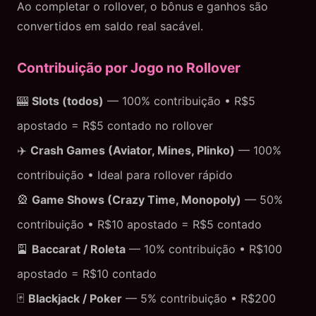
Ao completar o rollover, o bônus e ganhos são
convertidos em saldo real sacável.
Contribuição por Jogo no Rollover
🎰
Slots (todos)
— 100% contribuição • R$5
apostado = R$5 contado no rollover
✈️
Crash Games (Aviator, Mines, Plinko)
— 100%
contribuição • Ideal para rollover rápido
🎡
Game Shows (Crazy Time, Monopoly)
— 50%
contribuição • R$10 apostado = R$5 contado
🎴
Baccarat / Roleta
— 10% contribuição • R$100
apostado = R$10 contado
🃏
Blackjack / Poker
— 5% contribuição • R$200