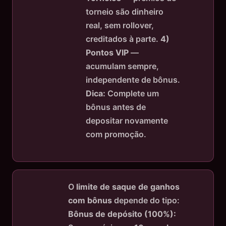
torneio são dinheiro
real, sem rollover,
creditados à parte.
4)
Pontos VIP
—
acumulam sempre,
independente de bônus.
Dica:
Complete um
bônus antes de
depositar novamente
com promoção.
O
limite de saque de ganhos
com bônus
depende do tipo:
Bônus de depósito (100%):