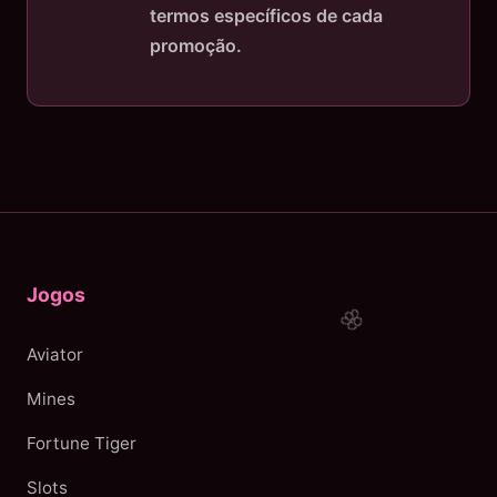
termos específicos de cada
promoção.
Jogos
Aviator
Mines
Fortune Tiger
Slots