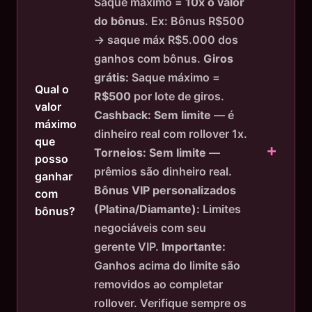
Saque máximo =
10x o valor
do bônus
. Ex: Bônus R$500
→ saque máx R$5.000 dos
ganhos com bônus.
Giros
grátis:
Saque máximo =
Qual o
R$500
por lote de giros.
valor
Cashback:
Sem limite
— é
máximo
dinheiro real com rollover 1x.
que
Torneios:
Sem limite
—
posso
prêmios são dinheiro real.
ganhar
Bônus VIP personalizados
com
(Platina/Diamante):
Limites
bônus?
negociáveis com seu
gerente VIP.
Importante:
Ganhos acima do limite são
removidos ao completar
rollover. Verifique sempre os