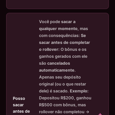
Você pode
sacar a
qualquer momento
, mas
com consequências:
Se
sacar antes de completar
o rollover:
O bônus e os
ganhos gerados com ele
são
cancelados
automaticamente
.
Apenas seu depósito
original (ou o que restar
dele) é sacado.
Exemplo:
Depositou R$200, ganhou
Posso
sacar
R$500 com bônus, mas
antes de
rollover não completou →